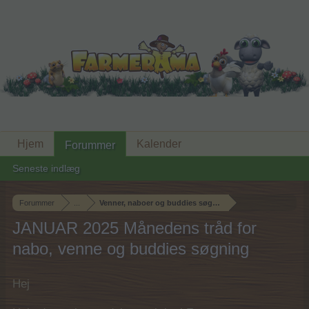
Hjem
Kalender
Forummer
Seneste indlæg
Forummer
...
Venner, naboer og buddies søgning
JANUAR 2025 Månedens tråd for
nabo, venne og buddies søgning
Hej