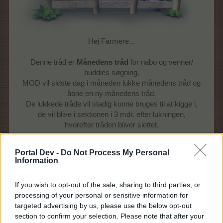
Hej Farmere...
Denne tråd er
Månedens tråd
for nabo og venner/
buddies søgning.
MOD vil sidste dag i måneden lukke månedens tråd og
åbne en ny månedens tråd.
De lukkede tråde vil stadig kunne bruges til at kigge i,
de vil blive i sektionen i 3 mdr. efter lukningen,
hvorefter tråden bliver slettet.
Reglerne for Månedens tråd
Portal Dev -
Do Not Process My Personal
Information
Forum reglerne gælder her som overalt på forum
Tråden må alene bruges til nabo og venner/ buddies
If you wish to opt-out of the sale, sharing to third parties, or
søgning
processing of your personal or sensitive information for
Alle andre former for indlæg vil blive fjernet uden yderlige
targeted advertising by us, please use the below opt-out
kommentarer.
section to confirm your selection. Please note that after your