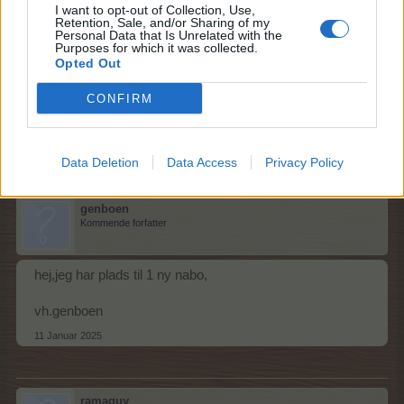
I want to opt-out of Collection, Use,
Retention, Sale, and/or Sharing of my
Personal Data that Is Unrelated with the
spillemus57
Purposes for which it was collected.
Forumnoob
Opted Out
CONFIRM
Søger nye gode naboer
8 Januar 2025
Data Deletion
Data Access
Privacy Policy
genboen
Kommende forfatter
hej,jeg har plads til 1 ny nabo,
vh.genboen
11 Januar 2025
ramaguy