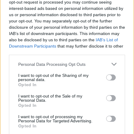
opt-out request is processed you may continue seeing
Hvis du underskriver din nabosøgning med dit
interest-based ads based on personal information utilized by
brugernavn,
us or personal information disclosed to third parties prior to
skrevet som det står i bunden af din skærm
your opt-out. You may separately opt-out of the further
er det nemmere at finde dig
disclosure of your personal information by third parties on the
IAB’s list of downstream participants. This information may
Der må
ikke
postes indlæg med nabo og venner/
also be disclosed by us to third parties on the
IAB’s List of
buddies søgning
Downstream Participants
that may further disclose it to other
andre steder på forum end i Månedens
third parties.
nabosøgningstråd.
Sådanne post vil blive slettet uden yderlige kommentarer.
Personal Data Processing Opt Outs
Når naboerne er flyttet ind, er det en god ide,
I want to opt-out of the Sharing of my
at give en melding her i tråden,
personal data.
Opted In
så andre undgår at søge forgæves.
I want to opt-out of the Sale of my
Vi ønsker alle held og lykke med søgningen.
Personal Data.
Opted In
Farmerama Teamet
I want to opt-out of processing my
Personal Data for Targeted Advertising.
2 Januar 2025
Opted In