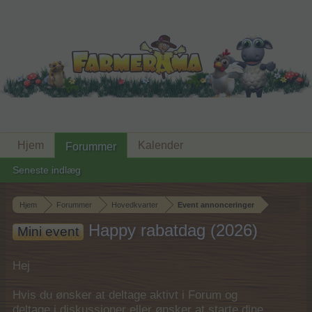
Hjem
Kalender
Forummer
Seneste indlæg
Hjem
Forummer
Hovedkvarter
Event annonceringer
Happy rabatdag (2026)
Mini event
Hej
Hvis du ønsker at deltage aktivt i Forum og
deltage i diskussioner eller ønsker at starte dine