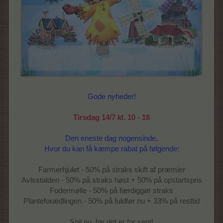
Gode nyheder!
Tirsdag 14/7 kl. 10 - 18
Den eneste dag nogensinde,
Hvor du kan få kæmpe rabat på følgende:
Farmerhjulet - 50% på straks skift af præmier
Avlsstalden - 50% på straks høst + 50% på opstartspris
Fodermølle - 50% på færdiggør straks
Planteforædlingen - 50% på fuldfør nu + 33% på resttid
Spil nu, før det er for sent!