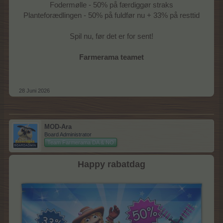
Fodermølle - 50% på færdiggør straks
Planteforædlingen - 50% på fuldfør nu + 33% på resttid
Spil nu, før det er for sent!
Farmerama teamet
28 Juni 2026
MOD-Ara
Board Administrator
Team Farmerama DA & NO
Happy rabatdag