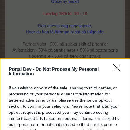
Gode nyheder!
Lørdag 16/5 kl. 10 - 18
Den eneste dag nogensinde,
Hvor du kan få kæmpe rabat på følgende:
Farmerhjulet - 50% på straks skift af præmier
Avlsstalden - 50% på straks høst + 50% på opstartspris
Fodermølle - 50% på færdiggør straks
Planteforædlingen - 50% på fuldfør nu + 33% på resttid
Portal Dev -
Do Not Process My Personal
Information
Spil nu, før det er for sent!
Farmerama teamet
If you wish to opt-out of the sale, sharing to third parties, or
processing of your personal or sensitive information for
-Auto post-
targeted advertising by us, please use the below opt-out
section to confirm your selection. Please note that after your
opt-out request is processed you may continue seeing
18 Maj 2026
interest-based ads based on personal information utilized by
us or personal information disclosed to third parties prior to