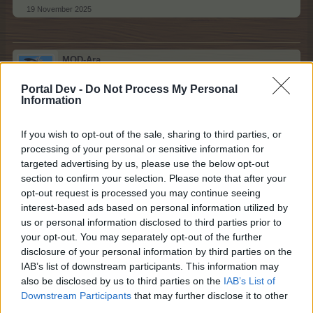
19 November 2025
MOD-Ara
Board Administrator
Team Farmerama DA & NO
Portal Dev -
Do Not Process My Personal
Information
Hej farmere
If you wish to opt-out of the sale, sharing to third parties, or
Som det var tilfældet tidligere, er alle moderatorer med
processing of your personal or sensitive information for
adgang til vores Farmerama-værktøjer (dette gælder for
targeted advertising by us, please use the below opt-out
alle, ikke kun BA'er) forhindret i at deltage, uanset om det
section to confirm your selection. Please note that after your
er gennem den officielle moderatorkonto eller personlige
opt-out request is processed you may continue seeing
konti. Derudover kan alle moderatorer - uanset deres
interest-based ads based on personal information utilized by
adgang til BP-værktøjer - på forhånd vælge ikke at
us or personal information disclosed to third parties prior to
deltage og bør informere FA-teamet for at sikre, at deres
your opt-out. You may separately opt-out of the further
belønninger bookes manuelt.
disclosure of your personal information by third parties on the
IAB’s list of downstream participants. This information may
For at præcisere:
also be disclosed by us to third parties on the
IAB’s List of
Downstream Participants
that may further disclose it to other
Moderatorer, der er udelukket baseret på de
third parties.
nævnte regler, vil få deres højeste belønninger