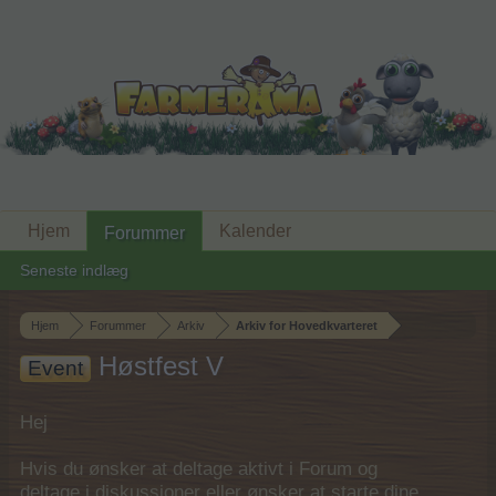
Hjem
Kalender
Forummer
Seneste indlæg
Hjem
Forummer
Arkiv
Arkiv for Hovedkvarteret
Høstfest V
Event
Hej
Hvis du ønsker at deltage aktivt i Forum og
deltage i diskussioner eller ønsker at starte dine