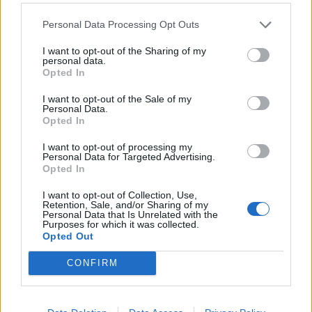
reserveret af FA-teamet.
Personal Data Processing Opt Outs
Moderatorer, der deltager i topbegivenheden, vil
ikke modtage belønninger booket af FA-holdet.
I want to opt-out of the Sharing of my
personal data.
Farmerama teamet
Opted In
19 November 2025
I want to opt-out of the Sale of my
Personal Data.
Opted In
MOD-Ara
I want to opt-out of processing my
Board Administrator
Personal Data for Targeted Advertising.
Team Farmerama DA & NO
Opted In
Hej farmere
I want to opt-out of Collection, Use,
Retention, Sale, and/or Sharing of my
Personal Data that Is Unrelated with the
Vi vil gerne informere jer om, at vi i år, ligesom i tidligere
Purposes for which it was collected.
år,
Opted Out
vil gennemgå alle konti på toplisten. Baseret på vores
erfaringer fra sidste år
CONFIRM
vil vi indtage en mere fast holdning end normalt.
Vi forventer, at alle spillere udviser fair play, og vi vil