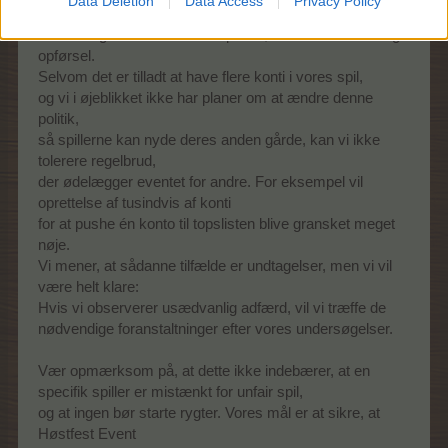
Data Deletion
Data Access
Privacy Policy
forsikre alle om,
at vi vil tage skridt mod alle spillere, der udviser urimelig
opførsel.
Selvom det er tilladt at have flere konti i vores spil,
og vi i øjeblikket ikke har planer om at ændre denne
politik,
så spillerne kan nyde deres anden gårde, kan vi ikke
tolerere regelbrud,
der ødelægger eventet for andre. For eksempel vil
oprettelse af tusindvis af konti
for at pushe én konto til topslisten blive gransket meget
nøje.
Vi mener, at sådanne tilfælde er undtagelser, men vi vil
være helt klare:
Hvis vi observerer usædvanlig adfærd, vil vi træffe de
nødvendige foranstaltninger efter vores undersøgelser.
Vær opmærksom på, at dette ikke indebærer, at en
specifik spiller er mistænkt for unfair spil,
og at ingen bør starte rygter. Vores mål er at sikre, at
Høstfest Event