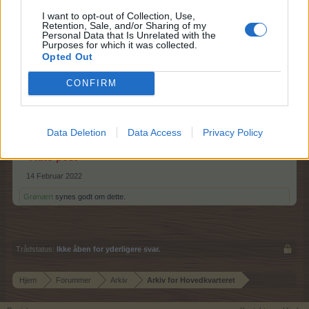
bookes 5 x partybillet og 50 x supergøding til kontoen.
I want to opt-out of Collection, Use,
Retention, Sale, and/or Sharing of my
Koden er gyldig fra nu til imorgen 15/2 kl. 23.59
Personal Data that Is Unrelated with the
kan bruges én gang pr. brugerkonto
Purposes for which it was collected.
Opted Out
Håber jeres dag er fyldt med sjov og munden er fyldt
CONFIRM
med chokolade!
Glædelig Valentinsdag!
Dit Farmerama-team
Data Deletion
Data Access
Privacy Policy
-Auto post-
14 Februar 2022
Grønært
synes godt om dette.
Trådstatus:
Ikke åben for yderligere svar.
Hjem
Forummer
Arkiv
Arkiv for Hovedkvarteret