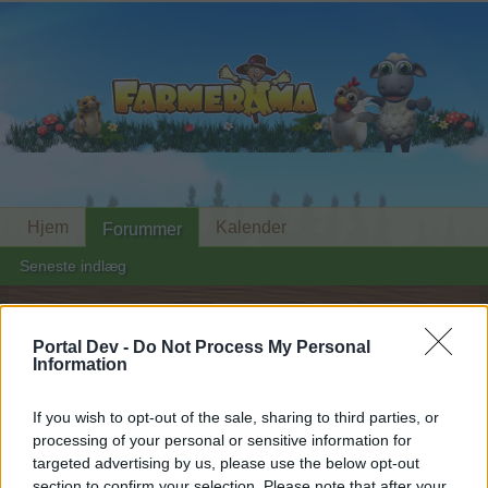
Hjem
Kalender
Forummer
Seneste indlæg
Hjem
Forummer
Arkiv
Arkiv for Hovedkvarteret
Portal Dev -
Do Not Process My Personal
Glædelig Valentinsdag
Bekendtgørelse
Information
2022
If you wish to opt-out of the sale, sharing to third parties, or
processing of your personal or sensitive information for
Hej
targeted advertising by us, please use the below opt-out
section to confirm your selection. Please note that after your