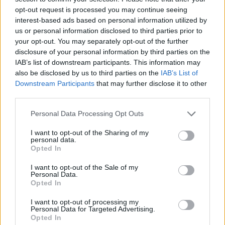
Hvis du ønsker at deltage aktivt i Forum og
opt-out request is processed you may continue seeing
deltage i diskussioner eller ønsker at starte dine
interest-based ads based on personal information utilized by
egne tråde, skal du først logge ind i spillet.
us or personal information disclosed to third parties prior to
Venligst registrer dig, hvis du ikke allerede har en
your opt-out. You may separately opt-out of the further
konto. Vi ser frem til dit næste besøg i vores
disclosure of your personal information by third parties on the
Forum.
„Til spillet“
IAB’s list of downstream participants. This information may
also be disclosed by us to third parties on the
IAB’s List of
Trådstatus:
Ikke åben for yderligere svar.
Downstream Participants
that may further disclose it to other
third parties.
MOD-Ara
Board Administrator
Personal Data Processing Opt Outs
Team Farmerama DA & NO
I want to opt-out of the Sharing of my
Kære farmere
personal data.
Opted In
i dag fejrer vi Valentinsdag,
I want to opt-out of the Sale of my
en dag fuld af romantik og kærlighed.
Personal Data.
Opted In
Vi ønsker jer en smuk dag
I want to opt-out of processing my
fyldt med al den kærlighed og lykke I fortjener.
Personal Data for Targeted Advertising.
Opted In
Ved brug af koden
BEMYVALENTINE22