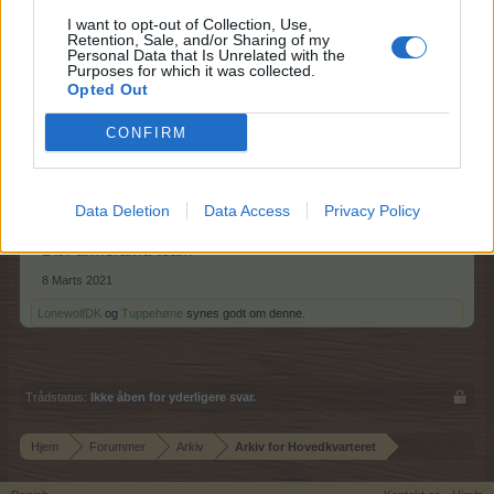
Tillykke med international kvindedag!
I want to opt-out of Collection, Use,
Retention, Sale, and/or Sharing of my
Personal Data that Is Unrelated with the
Hvis du bruger koden
HAPPYWOMEN21
, modtager du
Purposes for which it was collected.
3 x XXL-værktøjskasse.
Opted Out
Koden er gyldig fra nu og gælder indtil onsdag den 10.
CONFIRM
marts 2021 klokken 23.59 dansk tid. (og foresten du
behøver ikke være kvinde for at bruge den
)
Hav en vidunderlig dag
Data Deletion
Data Access
Privacy Policy
Dit Farmerama-team
8 Marts 2021
LonewolfDK
og
Tuppehøne
synes godt om denne.
Trådstatus:
Ikke åben for yderligere svar.
Hjem
Forummer
Arkiv
Arkiv for Hovedkvarteret