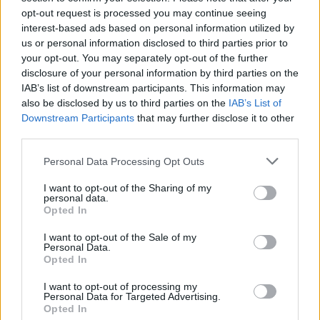
Hvis du ønsker at deltage aktivt i Forum og
opt-out request is processed you may continue seeing
deltage i diskussioner eller ønsker at starte dine
interest-based ads based on personal information utilized by
egne tråde, skal du først logge ind i spillet.
us or personal information disclosed to third parties prior to
Venligst registrer dig, hvis du ikke allerede har en
your opt-out. You may separately opt-out of the further
konto. Vi ser frem til dit næste besøg i vores
disclosure of your personal information by third parties on the
Forum.
„Til spillet“
IAB’s list of downstream participants. This information may
also be disclosed by us to third parties on the
IAB’s List of
Trådstatus:
Ikke åben for yderligere svar.
Downstream Participants
that may further disclose it to other
third parties.
MOD-Ara
Board Administrator
Personal Data Processing Opt Outs
Team Farmerama DA & NO
I want to opt-out of the Sharing of my
Kære farmere
personal data.
Opted In
Stort råb ud til alle jer kvinder derude!
I want to opt-out of the Sale of my
Personal Data.
Farmerama teamet fejrer alle kvinder rundt om i verden!
Opted In
Vi ønsker en glædelig kvindedag 2021 til alle kvinder for
I want to opt-out of processing my
at være så medfølende,
Personal Data for Targeted Advertising.
omsorgsfulde og holde fast i "man skal aldrig sige aldrig
Opted In
ånden".