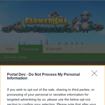
Hjem
Kalender
Forummer
Seneste indlæg
Hjem
Forummer
Arkiv
Arkiv for Hovedkvarteret
Portal Dev -
Do Not Process My Personal
Glædelig International
Bekendtgørelse
Information
kvindedag
If you wish to opt-out of the sale, sharing to third parties, or
processing of your personal or sensitive information for
Hej
targeted advertising by us, please use the below opt-out
section to confirm your selection. Please note that after your