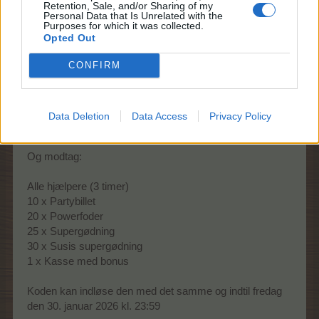
Retention, Sale, and/or Sharing of my
farmen forbliver solrig og sikker.
Personal Data that Is Unrelated with the
Moderatorer, I er fantastiske — og vi sætter mere pris på
Purposes for which it was collected.
jer, end ord kan udøse!
Opted Out
CONFIRM
Få fat i dine fødselsdagsgodter!
En Farmerama-fødselsdag uden gaver? Umuligt!
Brug denne skinnende bonuskode:
Data Deletion
Data Access
Privacy Policy
HAPPY16BDAYFA
Og modtag:
Alle hjælpere (3 timer)
10 x Partybillet
20 x Powerfoder
25 x Supergødning
30 x Susis supergødning
1 x Kasse med bonus
Koden kan indløse den med det samme og indtil fredag
den 30. januar 2026 kl. 23:59