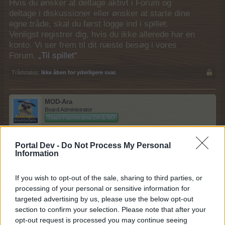
Hvis du ønsker at deltage aktivt i Forum og
deltage i diskussioner eller ønsker at starte dine
egne tråde, skal du først logge ind i spillet.
Venligst registrer dig, hvis du ikke allerede har en
konto. Vi ser frem til dit næste besøg i vores
Forum.
„Til spillet“
Trådstatus:
Ikke åben for yderligere svar.
MOD-Ara
Board Administrator
Team Farmerama DA & NO
Det er festtid, landmænd!
Portal Dev -
Do Not Process My Personal
Information
Hej, kære Farmerama-folk!
If you wish to opt-out of the sale, sharing to third parties, or
Grib jeres festhatte og drys lidt konfetti på afgrøderne,
processing of your personal or sensitive information for
for Farmerama fylder officielt 16 år!
targeted advertising by us, please use the below opt-out
Det er 16 år med høst, hamstring af drops, fodring af
section to confirm your selection. Please note that after your
nuttede dyr
opt-out request is processed you may continue seeing
og opbygning af jeres drømmegård — sammen.