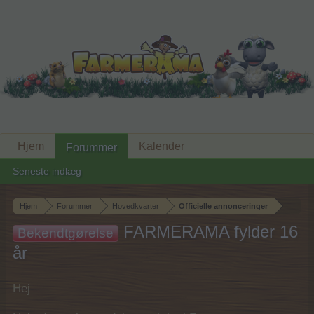
Hjem
Kalender
Forummer
Seneste indlæg
Hjem
Forummer
Hovedkvarter
Officielle annonceringer
FARMERAMA fylder 16
Bekendtgørelse
år
Hej