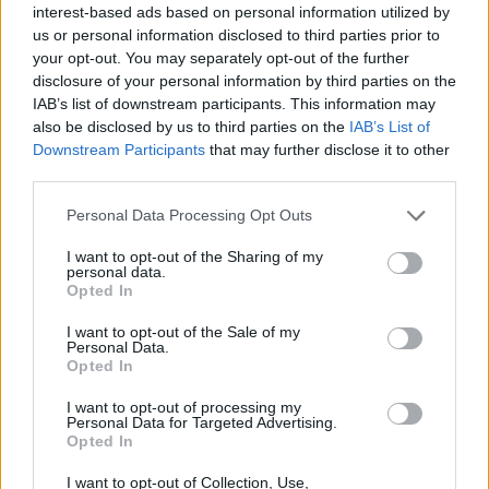
interest-based ads based on personal information utilized by
us or personal information disclosed to third parties prior to
Et stort fødselsdagskram til jer alle!
your opt-out. You may separately opt-out of the further
Vi vil gerne give hver eneste landmand et stort, varmt
disclosure of your personal information by third parties on the
og let mudret landmandskram!
IAB’s list of downstream participants. This information may
Jeres kreativitet, jeres engagement og jeres vilde
also be disclosed by us to third parties on the
IAB’s List of
og vidunderlige landbrugsstile er det,
Downstream Participants
that may further disclose it to other
der får Farmerama til at føles som hjemme.
third parties.
Uanset om I plantede jeres første gulerod for længe
siden
Personal Data Processing Opt Outs
eller lige er kommet ud på markerne for nylig — er I en
vigtig del
I want to opt-out of the Sharing of my
af denne historie.
personal data.
Opted In
Vores moderatorer fortjener en stående ovation!
I want to opt-out of the Sale of my
Lad os også rulle den røde løber af høballer ud
Personal Data.
for vores fantastiske moderatorteam!
Opted In
Disse helte holder forummerne venlige, besvarer
I want to opt-out of processing my
spørgsmål med lynets hast,
Personal Data for Targeted Advertising.
hjælper med at løse vanskelige problemer og drysser
Opted In
ekstra sjov oveni det hele.
De er de stille kræfter i baggrunden, der sørger for, at
I want to opt-out of Collection, Use,