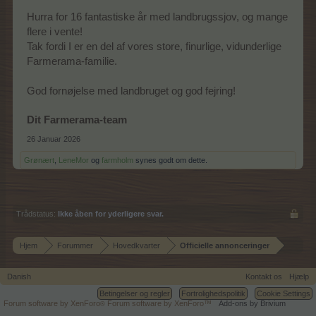
Hurra for 16 fantastiske år med landbrugssjov, og mange
flere i vente!
Tak fordi I er en del af vores store, finurlige, vidunderlige
Farmerama-familie.
God fornøjelse med landbruget og god fejring!
Dit Farmerama-team
26 Januar 2026
Grønært
,
LeneMor
og
farmholm
synes godt om dette.
Trådstatus:
Ikke åben for yderligere svar.
Hjem
Forummer
Hovedkvarter
Officielle annonceringer
Danish
Kontakt os
Hjælp
Betingelser og regler
Fortrolighedspolitik
Cookie Settings
Forum software by XenForo
Forum software by XenForo™
Add-ons by Brivium
®