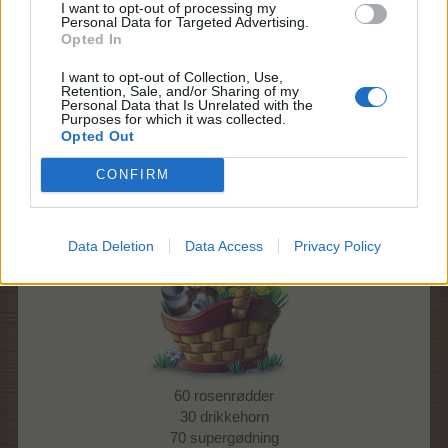
I want to opt-out of processing my
9 Maj 2023
Personal Data for Targeted Advertising.
Opted In
I want to opt-out of Collection, Use,
MOD-Ara
Retention, Sale, and/or Sharing of my
Board Administrator
Personal Data that Is Unrelated with the
Team Farmerama DA & NO
Purposes for which it was collected.
Opted Out
Event kurve
CONFIRM
Lille vikingekurv
Data Deletion
Data Access
Privacy Policy
60 rosenrødder
30 drikkehorn
70 supergødning