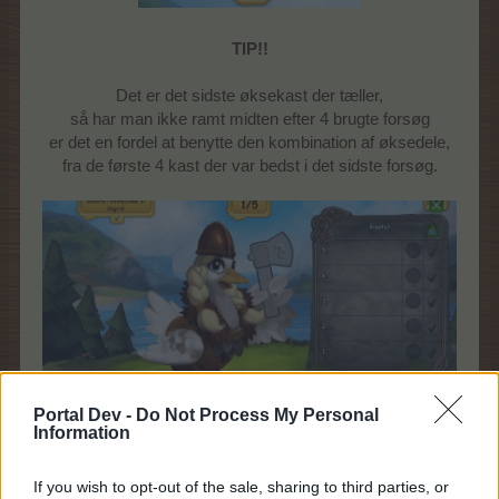
TIP!!
Det er det sidste øksekast der tæller,
så har man ikke ramt midten efter 4 brugte forsøg
er det en fordel at benytte den kombination af øksedele,
fra de første 4 kast der var bedst i det sidste forsøg.
Portal Dev -
Do Not Process My Personal
Information
(eksempel)
If you wish to opt-out of the sale, sharing to third parties, or