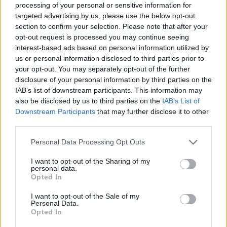
God fornøjelse
processing of your personal or sensitive information for
targeted advertising by us, please use the below opt-out
section to confirm your selection. Please note that after your
opt-out request is processed you may continue seeing
interest-based ads based on personal information utilized by
us or personal information disclosed to third parties prior to
your opt-out. You may separately opt-out of the further
disclosure of your personal information by third parties on the
IAB’s list of downstream participants. This information may
also be disclosed by us to third parties on the
IAB’s List of
Downstream Participants
that may further disclose it to other
third parties.
Personal Data Processing Opt Outs
I want to opt-out of the Sharing of my
Farmerama teamet
personal data.
Opted In
Alle informationer i denne FAQ var korrekte da eventet
blev testet og FAQ lavet,
I want to opt-out of the Sale of my
Personal Data.
vi tager forbehold for eventuelle grafiske fejl eller
Opted In
ændringer.