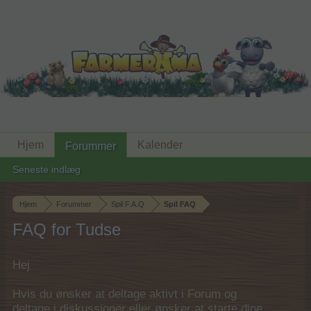
Hjem
Kalender
Forummer
Seneste indlæg
Hjem
Forummer
Spil F.A.Q
Spil FAQ
FAQ for Tudse
Hej
Hvis du ønsker at deltage aktivt i Forum og
deltage i diskussioner eller ønsker at starte dine