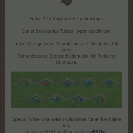
Foder: 12 x Kuglebær + 4 x Grankogle
Der er 8 forskellige Tudser i typen special dyr:
Tudse, Orange tudse, Azurblå tudse, Plettet tudse, Lilla
tudse,
Sømandstudse, Byggearbejdertudse, Hr. Tudse og
Rumtudse.
Special Tudser skal avles i Avlsstalden for at få et højere
trin,
det giver 50 EP ved hver avl (se
>FAQ<
)