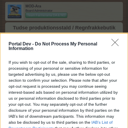
MOD-Ara
Board Administrator
Team Farmerama DA & NO
Tudse produktionsstald / Regnfrakkebutik
Portal Dev -
Do Not Process My Personal
Information
If you wish to opt-out of the sale, sharing to third parties, or
Level: 50
processing of your personal or sensitive information for
Modværdi: 26.058
targeted advertising by us, please use the below opt-out
section to confirm your selection. Please note that after your
Man bygger den almindelige produktionsstald
opt-out request is processed you may continue seeing
samt de farvede opgraderinger i Værkstedet i byen.
interest-based ads based on personal information utilized by
us or personal information disclosed to third parties prior to
Når man har åbnet Værkstedet, vælges dyre arten i
your opt-out. You may separately opt-out of the further
menuen.
disclosure of your personal information by third parties on the
Man kan "bladre" i menuen som man ønsker og udvælge
IAB’s list of downstream participants. This information may
præcis den
also be disclosed by us to third parties on the
IAB’s List of
produktionsstald man ønsker at bygge.