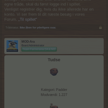
egne tråde, skal du først logge ind i spillet.
Venligst registrer dig, hvis du ikke allerede har en
konto. Vi ser frem til dit næste besøg i vores
Forum.
„Til spillet“
Trådstatus:
Ikke åben for yderligere svar.
MOD-Ara
Board Administrator
Team Farmerama DA & NO
Tudse
Kategori: Padder
Modværdi: 1.227