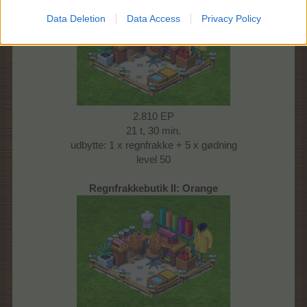
Data Deletion
Data Access
Privacy Policy
2.810 EP
21 t, 30 min.
udbytte: 1 x regnfrakke + 5 x gødning
level 50
Regnfrakkebutik II: Orange