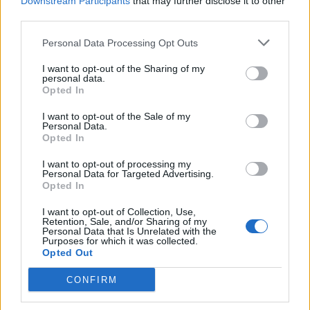
Downstream Participants
that may further disclose it to other
third parties.
Personal Data Processing Opt Outs
I want to opt-out of the Sharing of my
personal data.
Opted In
Regnfrakkebutik
I want to opt-out of the Sale of my
Personal Data.
Opted In
I want to opt-out of processing my
Personal Data for Targeted Advertising.
Opted In
I want to opt-out of Collection, Use,
Retention, Sale, and/or Sharing of my
2.400 EP
Personal Data that Is Unrelated with the
24 timer
Purposes for which it was collected.
udbytte: 1 x regnfrakke + 5 x gødning
Opted Out
level 50
CONFIRM
Regnfrakkebutik I: Gul