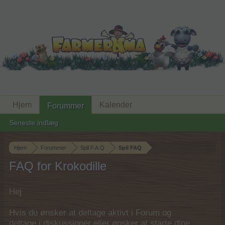
Hjem
Kalender
Forummer
Seneste indlæg
Hjem
Forummer
Spil F.A.Q
Spil FAQ
FAQ for Krokodille
Hej
Hvis du ønsker at deltage aktivt i Forum og
deltage i diskussioner eller ønsker at starte dine