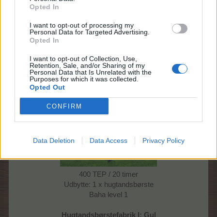
Man kan "bladre" i menuen som man ønsker og udvælge
Opted In
præcis den
produktionsstald man ønsker at bygge.
I want to opt-out of processing my
Personal Data for Targeted Advertising.
Opted In
I want to opt-out of Collection, Use,
Retention, Sale, and/or Sharing of my
Personal Data that Is Unrelated with the
Purposes for which it was collected.
Opted Out
Hugtandsbørstefabrik
CONFIRM
Data Deletion
Data Access
Privacy Policy
400 TEP / 20 timer
Udbytte: 1 x hugtandsbørste
Baha level 1
Hugtandsbørstefabrik I: Gul