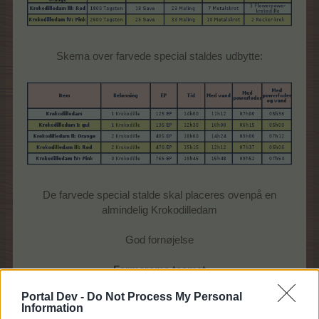
Skema over farvede special staldes udbytte:
De farvede special stalde skal placeres ovenpå en
almindelig Krokodilledam
God fornøjelse
Farmerama teamet
Portal Dev -
Do Not Process My Personal
Alle informationer i denne FAQ var korrekte da eventet
Information
blev testet og FAQ lavet,