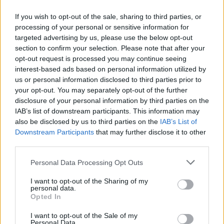
vi tager forbehold for eventuelle grafiske fejl eller
If you wish to opt-out of the sale, sharing to third parties, or
ændringer.
processing of your personal or sensitive information for
8 August 2025
targeted advertising by us, please use the below opt-out
section to confirm your selection. Please note that after your
opt-out request is processed you may continue seeing
MOD-Ara
interest-based ads based on personal information utilized by
Board Administrator
us or personal information disclosed to third parties prior to
Team Farmerama DA & NO
your opt-out. You may separately opt-out of the further
disclosure of your personal information by third parties on the
Krokodille produktionsstalde /
IAB’s list of downstream participants. This information may
Hugtandsbørstefabrik
also be disclosed by us to third parties on the
IAB’s List of
Downstream Participants
that may further disclose it to other
third parties.
Personal Data Processing Opt Outs
Man bygger den almindelige produktionsstald samt de
I want to opt-out of the Sharing of my
farvede opgraderinger i Værkstedet i byen.
personal data.
Opted In
Når man har åbnet Værkstedet, vælges dyre arten i
menuen.
I want to opt-out of the Sale of my
Personal Data.