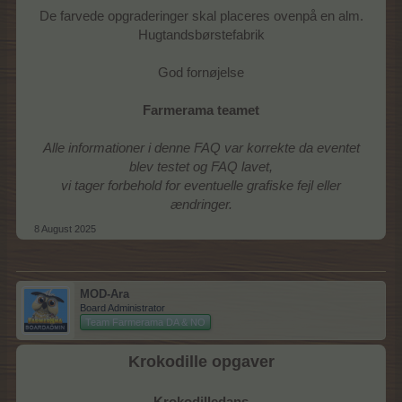
De farvede opgraderinger skal placeres ovenpå en alm.
Hugtandsbørstefabrik
God fornøjelse
Farmerama teamet
Alle informationer i denne FAQ var korrekte da eventet
blev testet og FAQ lavet,
vi tager forbehold for eventuelle grafiske fejl eller
ændringer.
8 August 2025
MOD-Ara
Board Administrator
Team Farmerama DA & NO
Krokodille opgaver
Krokodilledans