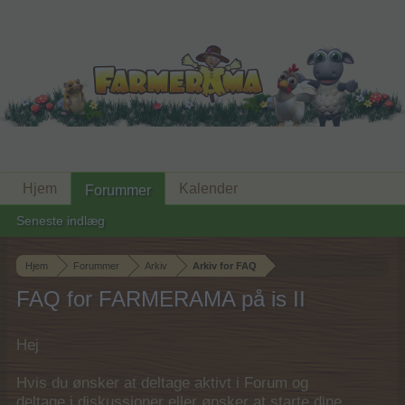
Hjem
Kalender
Forummer
Seneste indlæg
Hjem
Forummer
Arkiv
Arkiv for FAQ
FAQ for FARMERAMA på is II
Hej
Hvis du ønsker at deltage aktivt i Forum og
deltage i diskussioner eller ønsker at starte dine