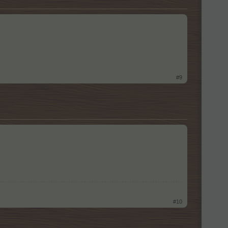
#9
#10