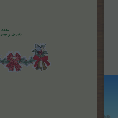
altid.
lem jul/nytår.