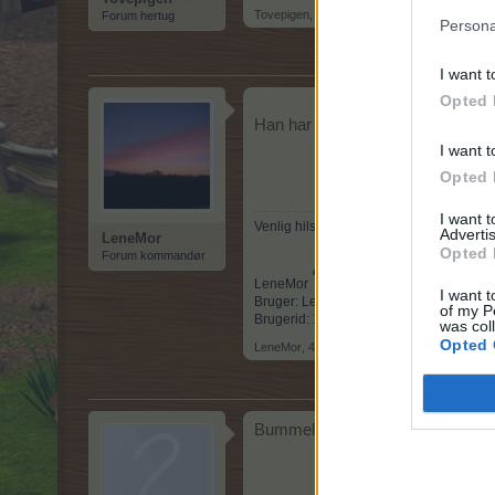
Tovepigen
,
4 December 2025
Forum hertug
Persona
I want t
Opted 
Han har den gren så kær, hvor
I want t
Opted 
I want 
Venlig hilsen
Advertis
LeneMor
Opted 
Forum kommandør
LeneMor
I want t
Bruger: Lene031973
of my P
Brugerid: 12090166
was col
Opted 
LeneMor
,
4 December 2025
Bummelum... En tromme(julepyn