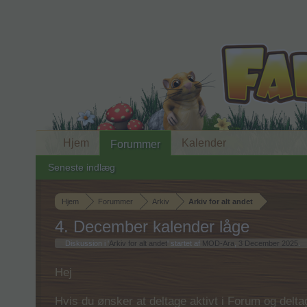
Hjem
Kalender
Forummer
Seneste indlæg
Hjem
Forummer
Arkiv
Arkiv for alt andet
4. December kalender låge
Diskussion i '
Arkiv for alt andet
' startet af
MOD-Ara
,
3 December 2025
.
Hej
Hvis du ønsker at deltage aktivt i Forum og deltage