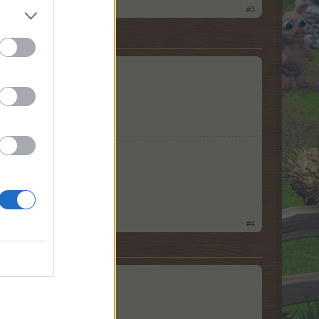
#3
#4