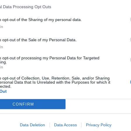
l Data Processing Opt Outs
o opt-out of the Sharing of my personal data.
In
på trommen hænger
.
o opt-out of the Sale of my Personal Data.
In
to opt-out of processing my Personal Data for Targeted
ing.
In
o opt-out of Collection, Use, Retention, Sale, and/or Sharing
ersonal Data that Is Unrelated with the Purposes for which it
lected.
Out
CONFIRM
t?)
Data Deletion
Data Access
Privacy Policy