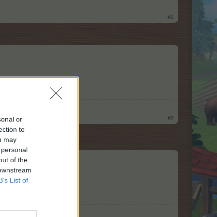
#1
sonal or
#2
ection to
ou may
 personal
out of the
 downstream
B’s List of