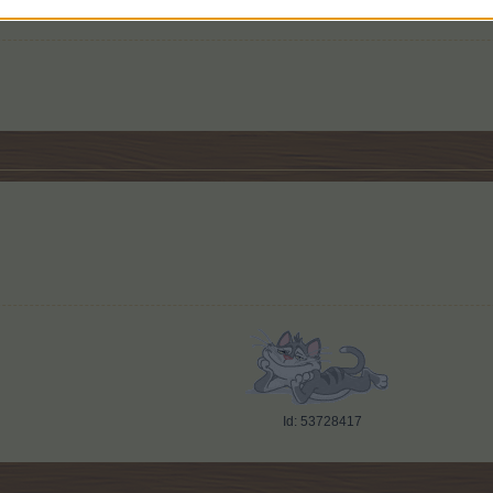
Id: 53728417 ​