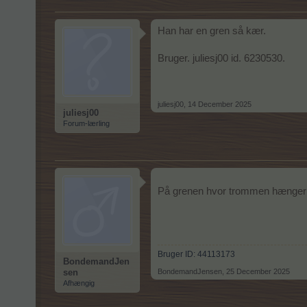
Han har en gren så kær.
Bruger. juliesj00 id. 6230530.
juliesj00
,
14 December 2025
juliesj00
Forum-lærling
På grenen hvor trommen hænge
Bruger ID: 44113173
BondemandJen
sen
BondemandJensen
,
25 December 2025
Afhængig