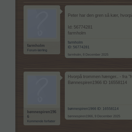
Peter har den gren så kær, hvorp
Id: 56774281
farmholm
farmholm
farmholm
ID: 56774281
Forum-lærling
farmholm
,
8 December 2025
Hvorpå trommen hænger.. - fra "h
Bønnespiren1966 ID 16558114
bønnespiren1966 ID: 16558114
bønnespiren196
6
bønnespiren1966
,
9 December 2025
Kommende forfatter