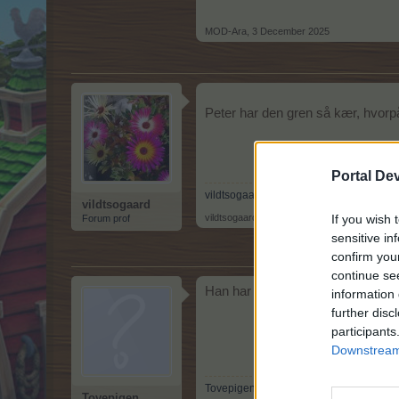
MOD-Ara
,
3 December 2025
Peter har den gren så kær, hvo
Portal De
vildtsogaard Id : 23811454
vildtsogaard
vildtsogaard
,
4 December 2025
If you wish 
Forum prof
sensitive in
confirm you
continue se
Han har den gren så kær, hvor t
information 
further disc
participants
Downstream 
Tovepigen ID 31726745
Tovepigen