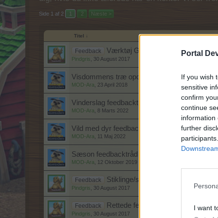
Side 1 af 2
1
2
Næste >
Titel ↓
Værktøj Galskabs feedback tråd
Feedback
Portal De
Pindgris
,
30 August 2017
If you wish 
Visdommens træ opdatering feedbacktråd
MOD-Ara
,
23 April 2018
sensitive in
confirm you
Vinderslag feedbacktråd
continue se
MOD-Ara
,
8 Marts 2022
information 
further disc
Vild med dyr feedbacktråd
MOD-Ara
,
11 Maj 2022
participants
Downstream 
Sæson feedbacktråd
MOD-Ara
,
12 Oktober 2019
Stiklinge/staldbygger feedback tråd
Feedback
Persona
Pindgris
,
30 August 2017
Rettede fejl / ændringer feedback t
Feedback
I want t
Pindgris
,
30 August 2017