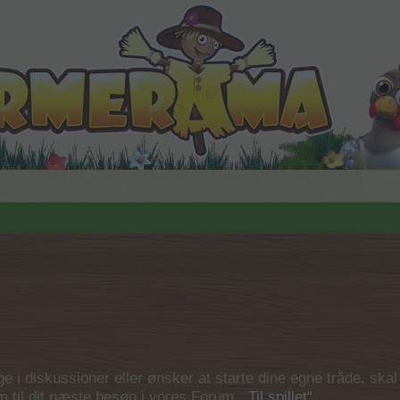
 i diskussioner eller ønsker at starte dine egne tråde, skal du
em til dit næste besøg i vores Forum.
„Til spillet“