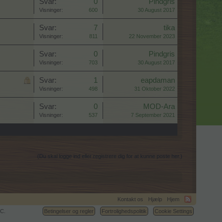
Svar:
0
Pindgris
Visninger:
600
30 August 2017
Svar:
7
tika
Visninger:
811
22 November 2023
Svar:
0
Pindgris
Visninger:
703
30 August 2017
Svar:
1
eapdaman
Visninger:
498
31 Oktober 2022
Svar:
0
MOD-Ara
Visninger:
537
7 September 2021
(Du skal logge ind eller registrere dig for at kunne poste her.)
Kontakt os
Hjælp
Hjem
C.
Betingelser og regler
Fortrolighedspolitik
Cookie Settings