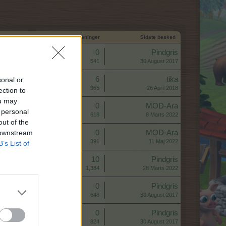
Start dato
Svar
Visninger
Sidste besked
Svar:
0
Pindgris
Visninger:
541
30 August 2017
Svar:
6
tika
sonal or
Visninger:
965
26 April 2018
ection to
ou may
Svar:
0
MOD-Ara
 personal
Visninger:
618
8 Marts 2022
out of the
 downstream
Svar:
0
MOD-Ara
Visninger:
391
11 Maj 2022
B’s List of
Svar:
10
Pindgris
Visninger:
1,384
28 Marts 2022
Svar:
0
Pindgris
Visninger:
648
30 August 2017
Svar:
0
Pindgris
Visninger:
824
30 August 2017