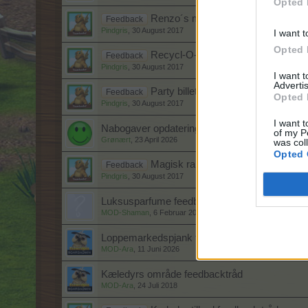
Opted 
Renzo´s marked feedback tråd
Feedback
Pindgris
,
30 August 2017
I want t
Opted 
Recycl-O-Mat feedback tråd
Feedback
Pindgris
,
30 August 2017
I want 
Advertis
Party billet tilbud/Jackpot item fee
Feedback
Opted 
Pindgris
,
30 August 2017
I want t
Nabogaver opdatering feedbacktråd
of my P
Grønært
,
23 April 2026
was col
Opted 
Magisk ranke og ranke items tilbu
Feedback
Pindgris
,
30 August 2017
Luksusparfume feedbacktråd
MOD-Shaman
,
6 Februar 2018
Loppemarkedspjank feedbacktråd
MOD-Ara
,
11 Juni 2026
Kæledyrs område feedbacktråd
MOD-Ara
,
24 Juli 2018