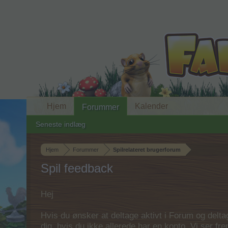
Hjem
Kalender
Forummer
Seneste indlæg
Hjem
Forummer
Spilrelateret brugerforum
Spil feedback
Hej
Hvis du ønsker at deltage aktivt i Forum og deltage
dig, hvis du ikke allerede har en konto. Vi ser fr