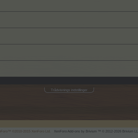
Trådvisnings indstillinger
enForo™
©2010-2015 XenForo Ltd.
XenForo
Add-ons by Brivium
™ © 2012-2026 Brivium LL