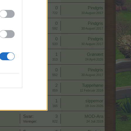
Svar:
0
Pindgris
Visninger:
722
30 August 2017
Svar:
0
Pindgris
Visninger:
592
30 August 2017
Svar:
0
Pindgris
Visninger:
533
30 August 2017
Svar:
1
Grønært
Visninger:
313
24 April 2026
Svar:
0
Pindgris
Visninger:
552
30 August 2017
Svar:
2
Tuppehøne
Visninger:
859
11 Februar 2018
Svar:
1
sippemor
Visninger:
165
19 Juni 2026
Svar:
3
MOD-Ara
Visninger:
822
24 Juli 2018