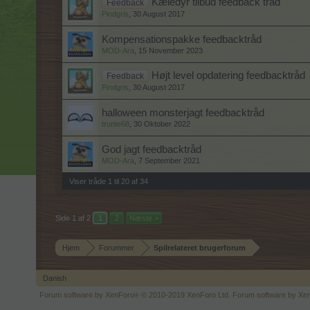
Kæledyr tilbud feedback tråd
Feedback
Pindgris
,
30 August 2017
Kompensationspakke feedbacktråd
MOD-Ara
,
15 November 2023
Højt level opdatering feedbacktråd
Feedback
Pindgris
,
30 August 2017
halloween monsterjagt feedbacktråd
trunte68
,
30 Oktober 2022
God jagt feedbacktråd
MOD-Ara
,
7 September 2021
Viser tråde 1 til 20 af 34
Side 1 af 2
1
2
Næste >
Hjem
Forummer
Spilrelateret brugerforum
Danish
Forum software by XenForo
© 2010-2019 XenForo Ltd.
Forum software by X
®