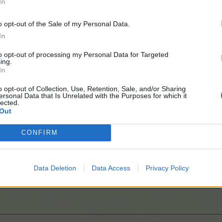
In
o opt-out of the Sale of my Personal Data.
In
to opt-out of processing my Personal Data for Targeted
ing.
dbacktråd
In
o opt-out of Collection, Use, Retention, Sale, and/or Sharing
ersonal Data that Is Unrelated with the Purposes for which it
lected.
Out
d feedbacktråd
CONFIRM
Data Deletion
Data Access
Privacy Policy