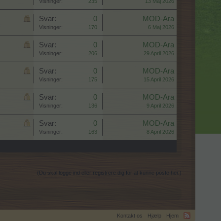
Visninger:
235
13 Maj 2026
Svar:
0
MOD-Ara
Visninger:
170
6 Maj 2026
Svar:
0
MOD-Ara
Visninger:
206
29 April 2026
Svar:
0
MOD-Ara
Visninger:
175
15 April 2026
Svar:
0
MOD-Ara
Visninger:
136
9 April 2026
Svar:
0
MOD-Ara
Visninger:
163
8 April 2026
(Du skal logge ind eller registrere dig for at kunne poste her.)
Kontakt os
Hjælp
Hjem