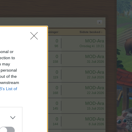
x
Start dato
Svar
Visninger
Sidste besked ↓
Svar:
0
MOD-Ara
Visninger:
98
Onsdag kl. 19:21
sonal or
Svar:
0
MOD-Ara
ection to
Visninger:
158
31 Juli 2026
ou may
 personal
Svar:
0
MOD-Ara
out of the
Visninger:
119
22 Juli 2026
 downstream
Svar:
0
MOD-Ara
B’s List of
Visninger:
168
22 Juli 2026
Svar:
0
MOD-Ara
Visninger:
145
15 Juli 2026
Svar:
0
MOD-Ara
Visninger:
144
8 Juli 2026