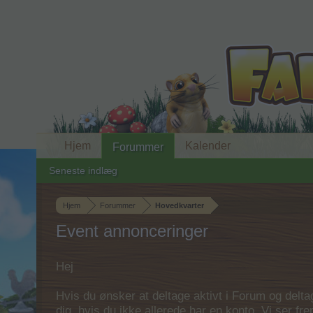
Hjem
Kalender
Forummer
Seneste indlæg
Hjem
Forummer
Hovedkvarter
Event annonceringer
Hej
Hvis du ønsker at deltage aktivt i Forum og deltage
dig, hvis du ikke allerede har en konto. Vi ser fr