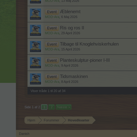
MOD-Ara
,
13 Maj 2026
Æblenemt
Event
MOD-Ara
,
6 Maj 2026
Ris og ros II
Event
MOD-Ara
,
29 April 2026
Tilbage til Knoglehviskerhulen
Event
MOD-Ara
,
15 April 2026
Planteskulptur-pioner I-III
Event
MOD-Ara
,
9 April 2026
Tidsmaskinen
Event
MOD-Ara
,
8 April 2026
Viser tråde 1 til 20 af 34
Side 1 af 2
1
2
Næste >
Hjem
Forummer
Hovedkvarter
Danish