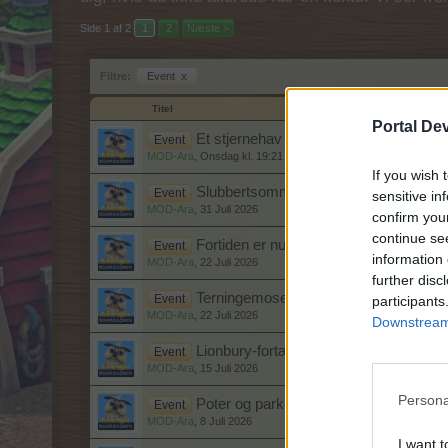
Side 1 af 2
1
2
Næste >
Filtre:
Event
x
Titel
Portal De
Et stjernehav
Event
MOD-Ara
,
Onsdag kl. 19:21
If you wish 
Slubbertsommer I - III
Event
sensitive in
MOD-Ara
,
31 Juli 2026
confirm you
continue se
Fortiden er nu
Event
information 
MOD-Ara
,
22 Juli 2026
further disc
Terningemose-krønikerne 2
Event
participants
MOD-Ara
,
22 Juli 2026
Downstream 
Lionbury-fortællingerne
Event
MOD-Ara
,
15 Juli 2026
Persona
Poter og parker
Event
MOD-Ara
,
8 Juli 2026
I want t