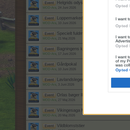
Helgrids odyssé
Event
Opted 
MOD-Ara
,
24 Juni 2026
Loppemarkedspjank
Event
I want t
MOD-Ara
,
10 Juni 2026
Opted 
Specielt fuldmåne tilbud (2026)
Event
I want 
MOD-Ara
,
21 Maj 2026
Advertis
Opted 
Bagningens kunst
Event
MOD-Ara
,
17 Juni 2026
I want t
of my P
Gårdpokal
Event
was col
MOD-Ara
,
10 Juni 2026
Opted 
Lavlandslegene I - III
Event
MOD-Ara
,
3 Juni 2026
Orlas bøger II
Event
MOD-Ara
,
27 Maj 2026
Vikingesaga Maj 2026
Event
MOD-Ara
,
20 Maj 2026
Vildblomststier
Event