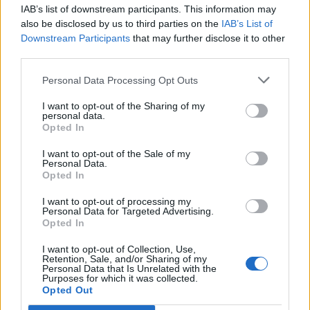
IAB’s list of downstream participants. This information may
MOD-Ara
10 Februar 2026
also be disclosed by us to third parties on the
Svar:
0
IAB’s List of
Downstream Participants
that may further disclose it to other
Tilbudspakker (2026)
Mini event
MOD-Ara
third parties.
9 April 2026
Svar:
1
Sødt bytte tilbud (2026)
Mini event
Personal Data Processing Opt Outs
MOD-Ara
13 Juli 2026
Svar:
6
I want to opt-out of the Sharing of my
personal data.
Sæson (2026)
Mini event
Opted In
MOD-Ara
6 Juli 2026
Svar:
4
I want to opt-out of the Sale of my
Susis turbogødning tilbud (2026)
Mini event
Personal Data.
MOD-Ara
Opted In
Tirsdag kl. 09:01
Svar:
7
Susis supergødning tilbud (2026)
Mini event
I want to opt-out of processing my
MOD-Ara
Personal Data for Targeted Advertising.
...
2
Tirsdag kl. 09:01
Svar:
27
Opted In
Supergødning tilbud (2026)
Mini event
I want to opt-out of Collection, Use,
MOD-Ara
...
2
Retention, Sale, and/or Sharing of my
Tirsdag kl. 09:01
Svar:
27
Personal Data that Is Unrelated with the
Stiklinge galskab (2026)
Mini event
Purposes for which it was collected.
MOD-Ara
Opted Out
Fredag kl. 09:01
Svar:
3