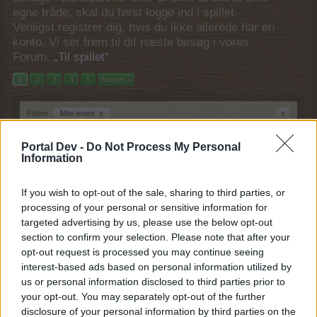
egne tråde, skal du først logge ind i spillet.
Venligst registrer dig, hvis du ikke allerede har en
konto. Vi ser frem til dit næste besøg i vores
Forum.
„Til spillet“
1
2
3
4
5
Næste >
Filtre:
Mini event
x
x
Titel ↓
Sidste besked
Portal Dev -
Do Not Process My Personal
Æglingedage påske tilbud
Mini event
Information
MOD-Ara
2 April 2026
Svar:
0
If you wish to opt-out of the sale, sharing to third parties, or
Værktøjskasse dag
Mini event
processing of your personal or sensitive information for
MOD-Ara
27 April 2026
Svar:
0
targeted advertising by us, please use the below opt-out
Værktøjs' galskab (2026)
section to confirm your selection. Please note that after your
Mini event
MOD-Ara
opt-out request is processed you may continue seeing
27 April 2026
Svar:
0
interest-based ads based on personal information utilized by
Varme sommertilbud (2026)
Mini event
us or personal information disclosed to third parties prior to
MOD-Ara
your opt-out. You may separately opt-out of the further
30 Maj 2026
Svar:
0
disclosure of your personal information by third parties on the
Valentinsdag kalender (2026)
Mini event