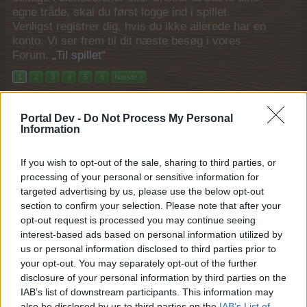
egne tråde, skal du først logge ind i spillet.
Venligst registrer dig, hvis du ikke allerede har en
konto. Vi ser frem til dit næste besøg i vores
Forum.
„Til spillet“
1
2
3
4
5
6
Næste >
Titel ↓
Sidste besked
Portal Dev -
Do Not Process My Personal
Æglingedage påske tilbud
Mini event
Information
MOD-Ara
2 April 2026
Svar:
0
If you wish to opt-out of the sale, sharing to third parties, or
Æg og kaniner-dag
Event
processing of your personal or sensitive information for
MOD-Ara
25 Marts 2026
Svar:
0
targeted advertising by us, please use the below opt-out
Æblenemt
section to confirm your selection. Please note that after your
Event
MOD-Ara
opt-out request is processed you may continue seeing
6 Maj 2026
Svar:
0
interest-based ads based on personal information utilized by
Værktøjskasse dag
Mini event
us or personal information disclosed to third parties prior to
MOD-Ara
your opt-out. You may separately opt-out of the further
27 April 2026
Svar:
0
disclosure of your personal information by third parties on the
Værktøjs' galskab (2026)
Mini event
IAB’s list of downstream participants. This information may
MOD-Ara
27 April 2026
also be disclosed by us to third parties on the
IAB’s List of
Svar:
0