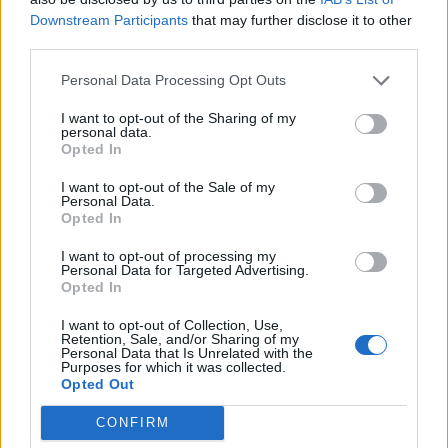
Downstream Participants
that may further disclose it to other
Vildblomststier
Event
MOD-Ara
third parties.
13 Maj 2026
Svar:
0
Vikingesaga Maj 2026
Personal Data Processing Opt Outs
Event
MOD-Ara
20 Maj 2026
Svar:
0
I want to opt-out of the Sharing of my
personal data.
Varme sommertilbud (2026)
Mini event
Opted In
MOD-Ara
30 Maj 2026
Svar:
0
I want to opt-out of the Sale of my
Valentinsdag kalender (2026)
Mini event
Personal Data.
MOD-Ara
Opted In
10 Februar 2026
Svar:
0
Valentinsdag 2026
Event
I want to opt-out of processing my
MOD-Ara
Personal Data for Targeted Advertising.
11 Februar 2026
Svar:
0
Opted In
Tilbudspakker (2026)
Mini event
I want to opt-out of Collection, Use,
MOD-Ara
Retention, Sale, and/or Sharing of my
9 April 2026
Svar:
1
Personal Data that Is Unrelated with the
Tilbage til Knoglehviskerhulen
Event
Purposes for which it was collected.
MOD-Ara
Opted Out
15 April 2026
Svar:
0
Til lykke med fødselsdagen "Kongelig
Event
CONFIRM
svir"