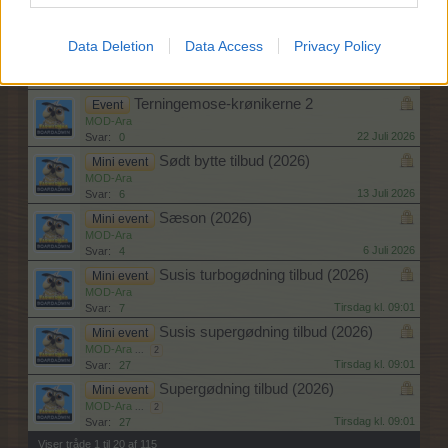
Pindgris
21 Januar 2026
Svar:
0
Data Deletion
Data Access
Privacy Policy
Tidsmaskinen
Event
MOD-Ara
8 April 2026
Svar:
0
Terningemose-krønikerne 2
Event
MOD-Ara
22 Juli 2026
Svar:
0
Sødt bytte tilbud (2026)
Mini event
MOD-Ara
13 Juli 2026
Svar:
6
Sæson (2026)
Mini event
MOD-Ara
6 Juli 2026
Svar:
4
Susis turbogødning tilbud (2026)
Mini event
MOD-Ara
Tirsdag kl. 09:01
Svar:
7
Susis supergødning tilbud (2026)
Mini event
MOD-Ara
...
2
Tirsdag kl. 09:01
Svar:
27
Supergødning tilbud (2026)
Mini event
MOD-Ara
...
2
Tirsdag kl. 09:01
Svar:
27
Viser tråde 1 til 20 af 115