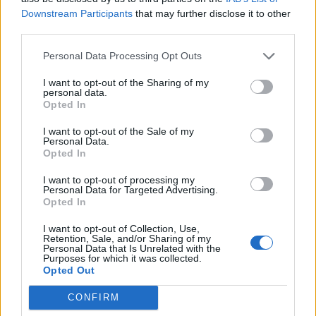
27 Juni 2025
Svar:
4
Downstream Participants
that may further disclose it to other
Forårsdrømme spørge-/debattråd
third parties.
Grønært
9 April 2025
Svar:
4
Personal Data Processing Opt Outs
Vild med dyr XX spørge-/debattråd
Grønært
I want to opt-out of the Sharing of my
15 Marts 2025
Svar:
4
personal data.
Brætspilsbonanza spørge/debat tråd
Opted In
Tovepigen
8 Januar 2025
Svar:
4
I want to opt-out of the Sale of my
Personal Data.
Gyserfilmaften spørge-/debattråd
Opted In
Grønært
27 September 2024
Svar:
4
I want to opt-out of processing my
Frosne drømme II spørge-/debattråd
Personal Data for Targeted Advertising.
Grønært
Opted In
24 Maj 2024
Svar:
4
Født til at skate spørge/debattråd
I want to opt-out of Collection, Use,
MOD-Ara
Retention, Sale, and/or Sharing of my
17 Marts 2022
Svar:
4
Personal Data that Is Unrelated with the
Purposes for which it was collected.
Magisk ranke items tilbud spørge/debattråd
Opted Out
vandijk1955
7 November 2017
Svar:
4
CONFIRM
Smag årstiden spørge-/debattråd
Grønært