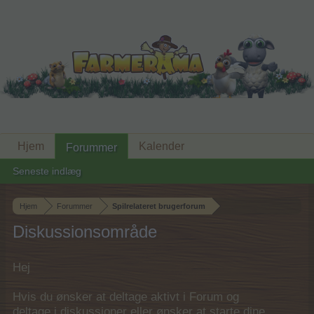
Hjem
Kalender
Forummer
Seneste indlæg
Hjem
Forummer
Spilrelateret brugerforum
Diskussionsområde
Hej
Hvis du ønsker at deltage aktivt i Forum og
deltage i diskussioner eller ønsker at starte dine