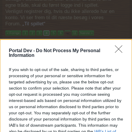
egne tråde, skal du først logge ind i spillet.
Venligst registrer dig, hvis du ikke allerede har en
konto. Vi ser frem til dit næste besøg i vores
Forum.
„Til spillet“
< Forrige
1
2
3
4
5
6
→
11
Næste >
Titel
Sidste besked
Portal Dev -
Do Not Process My Personal
Bahama hemmeligt event
Information
Tovepigen
26 April 2026
Svar:
4
If you wish to opt-out of the sale, sharing to third parties, or
Vintermarked I-IV
processing of your personal or sensitive information for
MOD-Ara
12 December 2025
Svar:
4
targeted advertising by us, please use the below opt-out
Jagten på det forsvundne puslespil
section to confirm your selection. Please note that after your
spørge-/debattråd
opt-out request is processed you may continue seeing
Grønært
interest-based ads based on personal information utilized by
26 September 2025
Svar:
4
us or personal information disclosed to third parties prior to
Ungfrøhimmel spørge/debattråd
your opt-out. You may separately opt-out of the further
MOD-Ara
30 August 2025
disclosure of your personal information by third parties on the
Svar:
4
IAB’s list of downstream participants. This information may
Den mystiske ø spørge-/debattråd
Grønært
also be disclosed by us to third parties on the
IAB’s List of