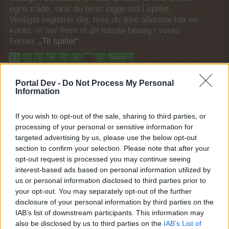
egne tråde, skal du først logge ind i spillet.
Venligst registrer dig, hvis du ikke allerede har en
konto. Vi ser frem til dit næste besøg i vores
Forum.
„Til spillet“
1
2
3
4
5
6
→
11
Næste >
Titel ↓
Sidste besked
Portal Dev -
Do Not Process My Personal
Information
Øgårdarbejde for nybegyndere
spørge/debattråd
Gammel
If you wish to opt-out of the sale, sharing to third parties, or
25 Juli 2023
Svar:
5
processing of your personal or sensitive information for
Øgårdarbejde for begyndere spørge-/debattråd
targeted advertising by us, please use the below opt-out
Grønært
section to confirm your selection. Please note that after your
21 August 2024
Svar:
0
opt-out request is processed you may continue seeing
Æg og kaniner-dag spørge/debattråd
interest-based ads based on personal information utilized by
MOD-Ara
18 April 2022
Svar:
12
us or personal information disclosed to third parties prior to
Æg og kaniner-dag II spørge / debattråd
your opt-out. You may separately opt-out of the further
MOD-Ara
disclosure of your personal information by third parties on the
6 April 2026
Svar:
6
IAB’s list of downstream participants. This information may
Æblenemt spørge/debattråd
also be disclosed by us to third parties on the
IAB’s List of
MOD-Ara