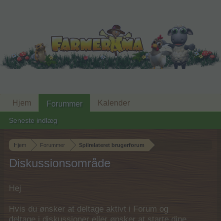
Hjem
Kalender
Forummer
Seneste indlæg
Hjem
Forummer
Spilrelateret brugerforum
Diskussionsområde
Hej
Hvis du ønsker at deltage aktivt i Forum og
deltage i diskussioner eller ønsker at starte dine