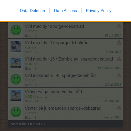
15 Marts 2025
Svar:
4
Vild med dyr spørge/debattråd
Data Deletion
Data Access
Privacy Policy
MOD-Ara
11 Maj 2022
Svar:
0
Vild med dyr spørge-/debattråd
Grønært
10 Juli 2024
Svar:
0
Vild med dyr 17 spørge/debattråd
xolenka
15 Maj 2023
Svar:
3
Vild med dyr 16 / Zombie avl spørge/debattråd
MOD-Ara
19 Oktober 2022
Svar:
0
Vild indkøbstur I-III spørge-/debattråd
Grønært
2 April 2025
Svar:
5
Vikingesaga spørge/debattråd
MOD-Ara
...
2
24 Maj 2026
Svar:
24
Venter på julemanden spørge-/debattråd
Grønært
4 Januar 2025
Svar:
8
Viser tråde 1 til 20 af 208