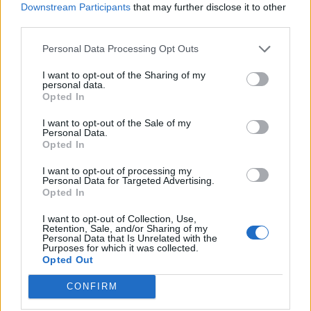
Downstream Participants
that may further disclose it to other
7 Maj 2026
Svar:
0
third parties.
Vintertidshalløj spørge / debattråd
MOD-Ara
28 December 2025
Svar:
12
Personal Data Processing Opt Outs
Vintermarked I-IV
I want to opt-out of the Sharing of my
MOD-Ara
personal data.
12 December 2025
Svar:
4
Opted In
Vintereventyr I - III spørge/debattråd
MOD-Ara
I want to opt-out of the Sale of my
6 December 2024
Svar:
5
Personal Data.
Vinderslag i spørge/debattråd
Opted In
MOD-Ara
14 Marts 2022
Svar:
2
I want to opt-out of processing my
Vinderslag i sandkassen II spørge-/debattråd
Personal Data for Targeted Advertising.
Grønært
Opted In
11 September 2024
Svar:
0
Vildblomststier spørge/debattråd
I want to opt-out of Collection, Use,
Retention, Sale, and/or Sharing of my
MOD-Ara
Personal Data that Is Unrelated with the
14 Maj 2026
Svar:
0
Purposes for which it was collected.
Vild med dyr XXI spørge/debattråd
Opted Out
MOD-Ara
12 November 2025
Svar:
0
CONFIRM
Vild med dyr XX spørge-/debattråd
Grønært