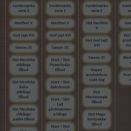
Samlemærke
Samlemærke
Samlemærke
Sam
serie 5
serie 5
serie 5
se
Høstfest V
Høstfest V
Slut Høstfest
Sæ
V
God jagt XVI
God jagt XVI
Slu
Slut God jagt
prod
XVI
sta
Sæson 55
Sæson 55
Sæson 55
Blac
Slut Mystiske
Start / Slut
stiklinge
Powerfoder
tilbud
tilbud
Happy
produktions
Star
stald dag
Slut Mystiske
Start / Slut
Baha
Babyboom
stiklinge
Slut
tilbud
Mesternøgle
Start / Slut
tilbud
Lad
Slut Mystiske
gårdmøntern
stiklinge
e klinge
Slut Mega
pakke tilbud
høstpakke
tilbud
Start / Slut