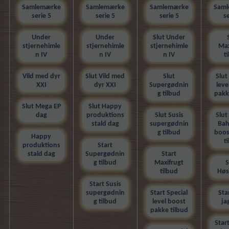
Samlemærke
Samlemærke
Samlemærke
Sam
serie 5
serie 5
serie 5
se
Under
Under
Slut Under
stjernehimle
stjernehimle
stjernehimle
Max
n IV
n IV
n IV
t
Vild med dyr
Slut Vild med
Slut
Slut
XXI
dyr XXI
Supergødnin
leve
g tilbud
pakk
Slut Mega EP
Slut Happy
dag
produktions
Slut Susis
Slut
stald dag
supergødnin
Bah
g tilbud
boos
Happy
t
produktions
Start
stald dag
Supergødnin
Start
g tilbud
Maxifrugt
S
tilbud
Høs
Start Susis
supergødnin
Start Special
Sta
g tilbud
level boost
ja
pakke tilbud
Star