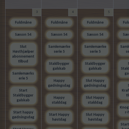
3
4
5
Fuldmåne
Fuldmåne
Fuldmåne
Fu
Sæson 54
Sæson 54
Sæson 54
Sæ
Slut
Samlemærke
Samlemærke
Sam
Høsthjælper
serie 5
serie 5
se
abonnement
tilbud
Staldbygger
Staldbygger
galskab
galskab
Stal
Samlemærks
ga
erie 5
Happy
Slut Happy
gødningsdag
gødningsdag
Start
Kra
Staldbygger
t
Happy
Slut Happy
galskab
stalddag
stalddag
Knog
Start happy
r-
Start Happy
Slut Happy
gødningsdag
høstdag
høstdag
Star