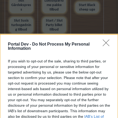
Slut
Luksusparfu
Gårdekspres
me pakke
Start Black
s
tilbud
sheep uge
Slut Susis
Start / Slut
turbogødnin
Party billet
g tilbud
tilbud
Slut Happy
Start Happy
Portal Dev -
Do Not Process My Personal
trædag
produktions
Information
stald dag
Start
If you wish to opt-out of the sale, sharing to third parties, or
Mesternøgle
processing of your personal or sensitive information for
tilbud
targeted advertising by us, please use the below opt-out
section to confirm your selection. Please note that after your
Start Mega
opt-out request is processed you may continue seeing
høstpakke
interest-based ads based on personal information utilized by
tilbud
us or personal information disclosed to third parties prior to
your opt-out. You may separately opt-out of the further
Hjem
disclosure of your personal information by third parties on the
IAB’s list of downstream participants. This information may
also be disclosed by us to third parties on the
IAB’s List of
Danish
Kontakt os
Hjælp