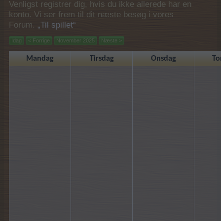
Venligst registrer dig, hvis du ikke allerede har en
konto. Vi ser frem til dit næste besøg i vores
Forum.
„Til spillet“
Idag
< Forrige
November 2025
Næste >
Mandag
Tirsdag
Onsdag
To