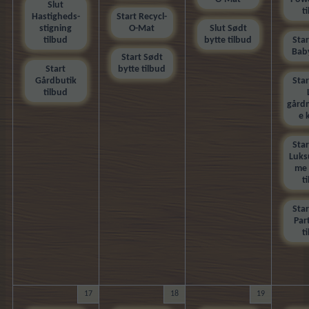
Slut
t
Hastigheds-
Start Recycl-
stigning
O-Mat
Slut Sødt
tilbud
bytte tilbud
Star
Bab
Start Sødt
Start
bytte tilbud
Gårdbutik
Star
tilbud
gård
e 
Star
Luks
me
t
Star
Part
t
17
18
19