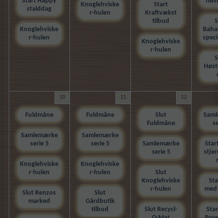
Start Happy
høst
Knoglehviske
Start
stalddag
r-hulen
Kraftvækst
tilbud
S
Knoglehviske
Bah
r-hulen
speci
Knoglehviske
r-hulen
S
Høst
10
11
12
Fuldmåne
Fuldmåne
Slut
Sam
Fuldmåne
se
Samlemærke
Samlemærke
serie 5
serie 5
Samlemærke
Star
serie 5
stje
Knoglehviske
Knoglehviske
r-hulen
r-hulen
Slut
Knoglehviske
Sta
r-hulen
med 
Slut Renzos
Slut
marked
Gårdbutik
tilbud
Slut Recycl-
Star
O-Mat
Pow